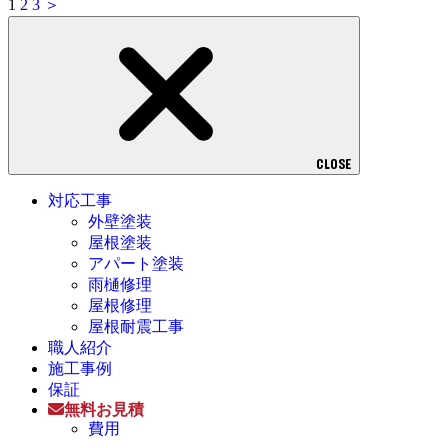
1
2
3
＞
CLOSE
対応工事
外壁塗装
屋根塗装
アパート塗装
雨樋修理
屋根修理
屋根耐震工事
職人紹介
施工事例
保証
無料お見積
費用