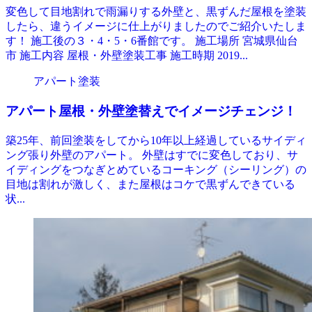
変色して目地割れで雨漏りする外壁と、黒ずんだ屋根を塗装
したら、違うイメージに仕上がりましたのでご紹介いたしま
す！ 施工後の３・4・5・6番館です。 施工場所 宮城県仙台
市 施工内容 屋根・外壁塗装工事 施工時期 2019...
アパート塗装
アパート屋根・外壁塗替えでイメージチェンジ！
築25年、前回塗装をしてから10年以上経過しているサイディ
ング張り外壁のアパート。 外壁はすでに変色しており、サ
イディングをつなぎとめているコーキング（シーリング）の
目地は割れが激しく、また屋根はコケで黒ずんできている
状...