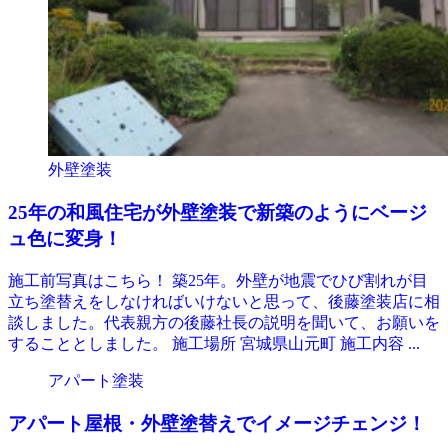
外壁塗装
25年の和風住宅が外壁塗装で新築のようにベージ
ュ色に変身！
施工前写真はこちら！ 築25年。外壁が地震でひび割れが目
立ち塗替えをしなければいけないと思って、後藤塗装店に相
談しました。代表親方の後藤社長の説明を聞いて、お願いを
することとしました。 施工場所 宮城県山元町 施工内容 ...
アパート塗装
アパート屋根・外壁塗替えでイメージチェンジ！