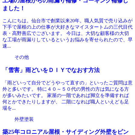
工場の屋根からの雨漏り補修・コーキング補修し
ました！
こんにちは。仙台市で創業以来20年。職人気質で売り込みが
下手で屋根の上の仕事が大好きなマイスタートムの三代目代
表・高野善広でございます。 今日は、大切な顧客様の大切
な工場が雨漏りしているというお悩みを寄せられたので、早
速...
その他
「雪害」雨どいをＤＩＹでなおす方法
「雨どいって自分でどうやって直すの」といったご質問は意
外と多いです。 特に４０～５０代の男性の方は気になる方
が多いみたいです。 家屋の一階であれば脚立を準備すれば
何とかできたりしますが、 二階になれば職人といえども足
場を...
外壁塗装
築25年コロニアル屋根・サイディング外壁をピン