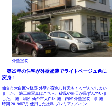
外壁塗装
築25年の住宅が外壁塗装でライトベージュ色に
変身！
仙台市太白区W様邸 外壁が変色し軒天もくろずんでしまい
ました。 施工前写真はこちら、破風や軒天が黒ずんでいま
した。 施工場所 仙台市太白区 施工内容 外壁塗装工事 施工
時期 2019年7月 使用した塗料 プレミアムペイン...